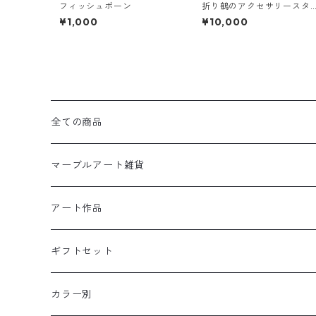
フィッシュボーン
折り鶴のアクセサリースタ
ンド【ルビー】
¥1,000
¥10,000
全ての商品
マーブルアート雑貨
置物
アート作品
ドール
壁掛け
ギフトセット
フレーム
リース
アクセサリー・小物
カラー別