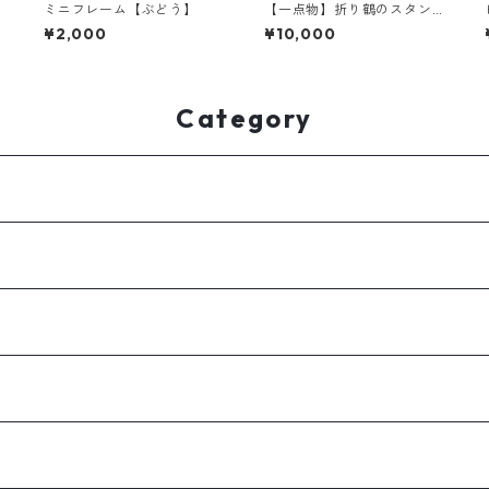
ミニフレーム【ぶどう】
【一点物】折り鶴のスタン
ドサンキャッチャー【水晶×
¥2,000
¥10,000
シトリン】
Category