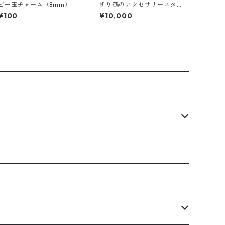
ビー玉チャーム（8mm）
折り鶴のアクセサリースタ
ンド【淡水真珠】
¥100
¥10,000