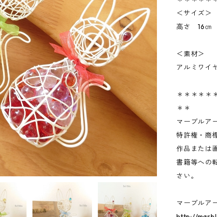
＜サイズ＞
高さ 16㎝
＜素材＞
アルミワイ
＊＊＊＊＊
＊＊
マーブルア
特許権・商
作品または
書籍等への
さい。
マーブルア
http://marb