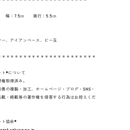
 幅：7.5㎝ 奥行：5.5㎝
ヤー、アイアンベース、ビー玉
＊＊＊＊＊＊＊＊＊＊＊＊＊＊＊＊＊＊＊＊＊＊＊
ート®について
標権取得済み。
画像の複製・加工、ホームページ・ブログ・SNS・
転載・掲載等の著作権を侵害する行為はお控えくだ
ート協会®
leart.sakura.ne.jp