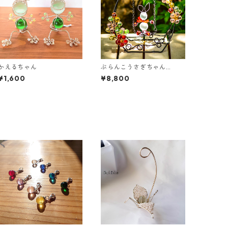
かえるちゃん
ぶらんこうさぎちゃん
（大）
¥1,600
¥8,800