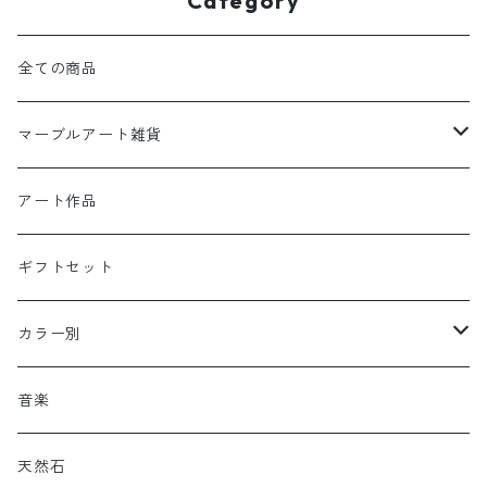
Category
全ての商品
マーブルアート雑貨
置物
アート作品
ドール
壁掛け
ギフトセット
フレーム
リース
アクセサリー・小物
カラー別
リース
その他
カード立て
チャクラカラー
音楽
その他
ストラップ・キーホルダー
赤
天然石